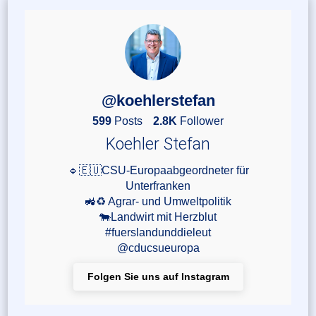
@koehlerstefan
599
Posts
2.8K
Follower
Koehler Stefan
🔹🇪🇺CSU-Europaabgeordneter für
Unterfranken
🚜♻️ Agrar- und Umweltpolitik
🐄Landwirt mit Herzblut
#fuerslandunddieleut
@cducsueuropa
Folgen Sie uns auf Instagram