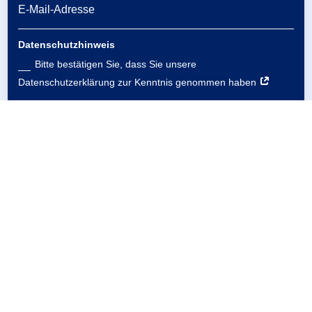
Datenschutzhinweis
Bitte bestätigen Sie, dass Sie unsere
Datenschutzerklärung zur Kenntnis genommen haben
Um den Newsletter abonnieren zu können, bestätigen Sie
bitte den Datenschutzhinweis.
Sie können sich jederzeit wieder abmelden, indem Sie auf den
Link in der Fußzeile unserer E-Mails klicken. Die
Datenschutzrichtlinien zu unserem Newsletter können Sie
hier
abrufen.
Verpassen Sie keine Neuigkeiten. Melden Sie sich
jetzt an.