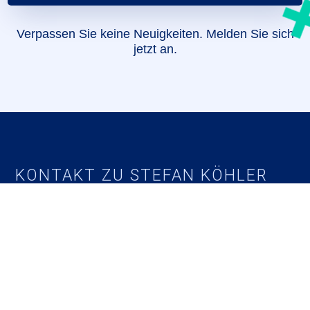
Verpassen Sie keine Neuigkeiten. Melden Sie sich
jetzt an.
KONTAKT ZU STEFAN KÖHLER
Ihre Stimme für die
Landwirtschaft
!
Haben Sie Fragen oder Anregungen? Nehmen Sie
noch heute Kontakt auf. Ihre Anfrage ist uns sehr
wichtig. Wir werden uns so schnell wie möglich bei
Ihnen melden.