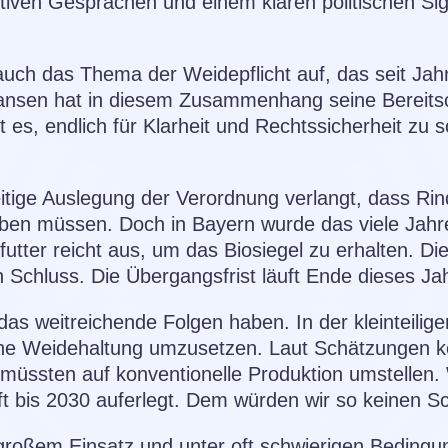
tiven Gesprächen und einem klaren politischen Sign
ch das Thema der Weidepflicht auf, das seit Jahr
Hansen hat in diesem Zusammenhang seine Bereitsc
es, endlich für Klarheit und Rechtssicherheit zu so
eitige Auslegung der Verordnung verlangt, dass Ri
aben müssen. Doch in Bayern wurde das viele Jahre
futter reicht aus, um das Biosiegel zu erhalten. D
nun Schluss. Die Übergangsfrist läuft Ende dieses Ja
das weitreichende Folgen haben. In der kleinteilige
ine Weidehaltung umzusetzen. Laut Schätzungen kö
d müssten auf konventionelle Produktion umstellen.
t bis 2030 auferlegt. Dem würden wir so keinen S
großem Einsatz und unter oft schwierigen Bedingun