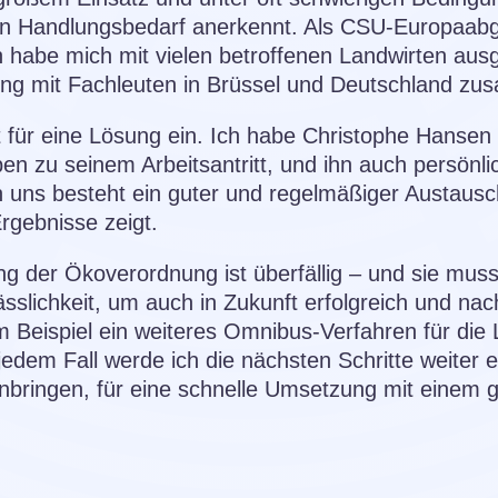
en Handlungsbedarf anerkennt. Als CSU-Europaabge
 habe mich mit vielen betroffenen Landwirten aus
ng mit Fachleuten in Brüssel und Deutschland zu
für eine Lösung ein. Ich habe Christophe Hansen fr
en zu seinem Arbeitsantritt, und ihn auch persönli
n uns besteht ein guter und regelmäßiger Austausc
rgebnisse zeigt.
ng der Ökoverordnung ist überfällig – und sie mus
sslichkeit, um auch in Zukunft erfolgreich und nac
um Beispiel ein weiteres Omnibus-Verfahren für di
jedem Fall werde ich die nächsten Schritte weiter 
bringen, für eine schnelle Umsetzung mit einem g