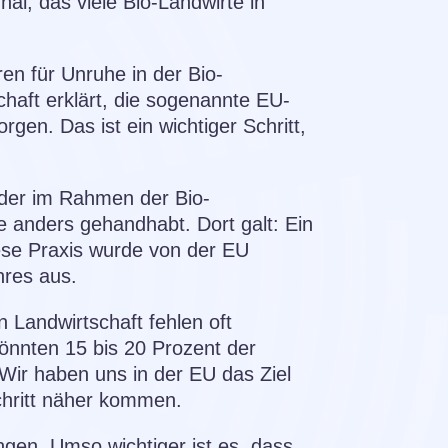
al, das viele Bio-Landwirte in
en für Unruhe in der Bio-
haft erklärt, die sogenannte EU-
rgen. Das ist ein wichtiger Schritt,
nder im Rahmen der Bio-
 anders gehandhabt. Dort galt: Ein
iese Praxis wurde von der EU
hres aus.
n Landwirtschaft fehlen oft
nnten 15 bis 20 Prozent der
 Wir haben uns in der EU das Ziel
chritt näher kommen.
gen. Umso wichtiger ist es, dass