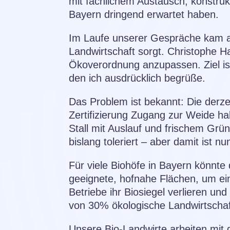
mit fachlichem Austausch, konstruk
Bayern dringend erwartet haben.
Im Laufe unserer Gespräche kam au
Landwirtschaft sorgt. Christophe 
Ökoverordnung anzupassen. Ziel ist 
den ich ausdrücklich begrüße.
Das Problem ist bekannt: Die derz
Zertifizierung Zugang zur Weide h
Stall mit Auslauf und frischem Grün
bislang toleriert – aber damit ist 
Für viele Biohöfe in Bayern könnte 
geeignete, hofnahe Flächen, um e
Betriebe ihr Biosiegel verlieren un
von 30% ökologische Landwirtschaf
Unsere Bio-Landwirte arbeiten mit 